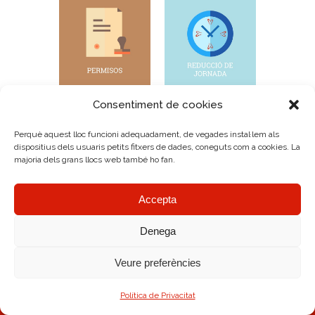
Consentiment de cookies
Perquè aquest lloc funcioni adequadament, de vegades instal·lem als
dispositius dels usuaris petits fitxers de dades, coneguts com a cookies. La
majoria dels grans llocs web també ho fan.
Accepta
Denega
Veure preferències
AMRC Copyright © 2026.
Avís legal
|
Política de Cookies
|
Diseño Web
Política de Privacitat