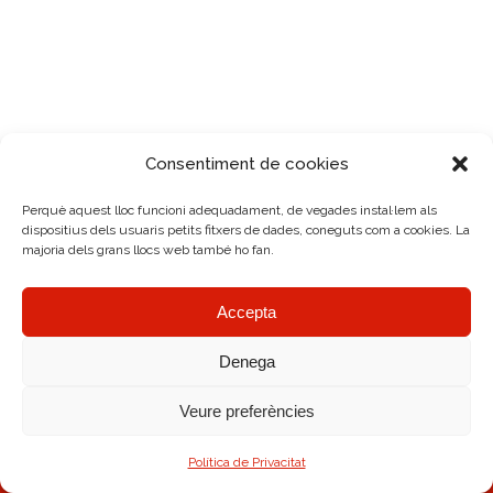
Consentiment de cookies
Perquè aquest lloc funcioni adequadament, de vegades instal·lem als
dispositius dels usuaris petits fitxers de dades, coneguts com a cookies. La
majoria dels grans llocs web també ho fan.
Accepta
Denega
Veure preferències
AMRC Copyright © 2026.
Avís legal
|
Política de Cookies
|
Diseño Web
Política de Privacitat