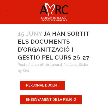
15 JUNY
JA HAN SORTIT
ELS DOCUMENTS
D’ORGANITZACIÓ I
GESTIÓ PEL CURS 26-27
Posted at 10:16h
in
Laboral
,
Notícies
,
Slider
by
Sira
PERSONAL DOCENT
ENSENYAMENT DE LA RELIGIÓ