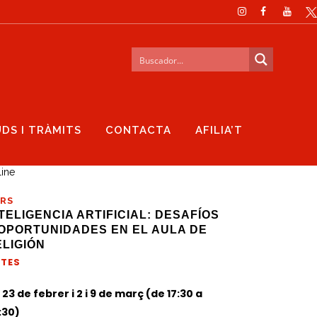
UDS I TRÀMITS
CONTACTA
AFILIA’T
TEGORY
line
RS
TELIGENCIA ARTIFICIAL: DESAFÍOS
 OPORTUNIDADES EN EL AULA DE
ELIGIÓN
TES
i 23 de febrer i 2 i 9 de març (de 17:30 a
:30)