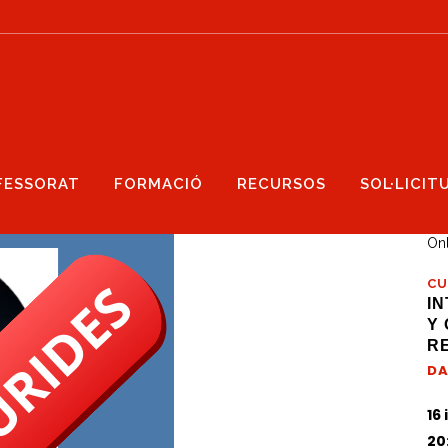
FESSORAT
FORMACIÓ
RECURSOS
SOL·LICIT
CA
On
CU
IN
Y
R
DA
16 
20