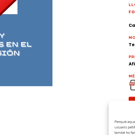
LL
F
Ca
MO
Te
PR
Af
MÉ
Perquè aques
usuaris peti
també ho fa