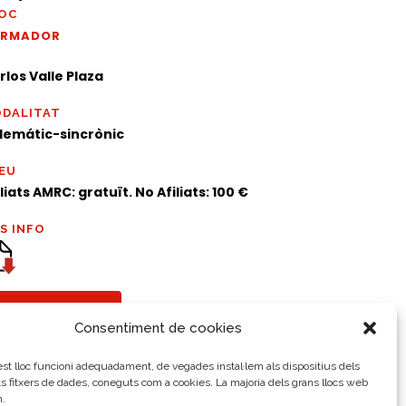
OC
ORMADOR
rlos Valle Plaza
DALITAT
lemátic-sincrònic
EU
iliats AMRC: gratuït. No Afiliats: 100 €
S INFO
CURS TANCAT
Consentiment de cookies
t lloc funcioni adequadament, de vegades instal·lem als dispositius dels
ts fitxers de dades, coneguts com a cookies. La majoria dels grans llocs web
n.