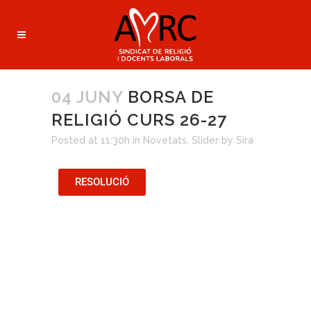
04 JUNY
BORSA DE
RELIGIÓ CURS 26-27
Posted at 11:30h
in
Novetats
,
Slider
by
Sira
RESOLUCIÓ