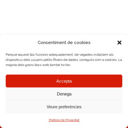
Consentiment de cookies
Perquè aquest lloc funcioni adequadament, de vegades instal·lem als
dispositius dels usuaris petits fitxers de dades, coneguts com a cookies. La
majoria dels grans llocs web també ho fan.
Accepta
Denega
Veure preferències
AMRC Copyright © 2026.
Avís legal
|
Política de Cookies
|
Diseño Web
Política de Privacitat