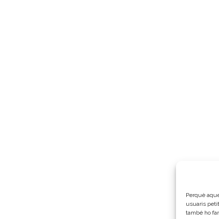
Perquè aques
usuaris peti
també ho fa