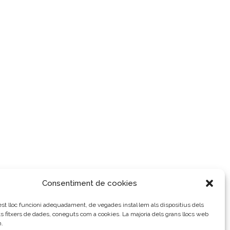
Consentiment de cookies
t lloc funcioni adequadament, de vegades instal·lem als dispositius dels
ts fitxers de dades, coneguts com a cookies. La majoria dels grans llocs web
n.