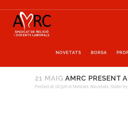
NOVETATS
BORSA
PRO
21 MAIG
AMRC PRESENT AL
Posted at 18:52h
in
Notícies
,
Novetats
,
Slider
b