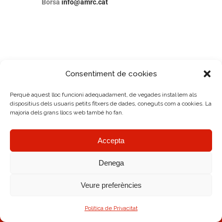
Borsa
info@amrc.cat
Consentiment de cookies
Perquè aquest lloc funcioni adequadament, de vegades instal·lem als
dispositius dels usuaris petits fitxers de dades, coneguts com a cookies. La
majoria dels grans llocs web també ho fan.
Accepta
Denega
Veure preferències
AMRC Copyright © 2026.
Avís legal
|
Política de Cookies
|
Diseño Web
Política de Privacitat