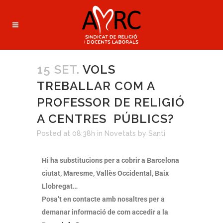
15 SET.
VOLS
TREBALLAR COM A
PROFESSOR DE RELIGIÓ
A CENTRES PÚBLICS?
Posted at 08:38h
in
Novetats
by
Santi
Hi ha substitucions per a cobrir a Barcelona
ciutat, Maresme, Vallès Occidental, Baix
Llobregat…
Posa’t en contacte amb nosaltres per a
demanar informació de com accedir a la