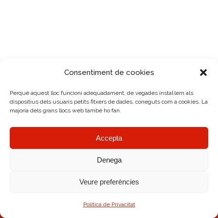
Consentiment de cookies
Perquè aquest lloc funcioni adequadament, de vegades instal·lem als
dispositius dels usuaris petits fitxers de dades, coneguts com a cookies. La
majoria dels grans llocs web també ho fan.
Accepta
Denega
Veure preferències
AMRC Copyright © 2026.
Avís legal
|
Política de Cookies
|
Diseño Web
Política de Privacitat