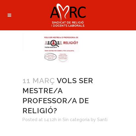
11 MARÇ
VOLS SER
MESTRE/A
PROFESSOR/A DE
RELIGIÓ?
Posted at 14:12h
in
Sin categoría
by
Santi