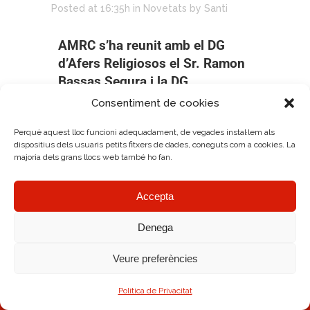
Posted at 16:35h
in
Novetats
by
Santi
AMRC s’ha reunit amb el DG
d’Afers Religiosos el Sr.
Ramon
Bassas Segura
i la DG
d’Innovació i Curriculum la Sra.
Consentiment de cookies
Mercè Andreu.
Perquè aquest lloc funcioni adequadament, de vegades instal·lem als
dispositius dels usuaris petits fitxers de dades, coneguts com a cookies. La
Ha estat una trobada molt
majoria dels grans llocs web també ho fan.
profitosa i amb ganes de
treballar plegats.
Accepta
Denega
Veure preferències
AMRC Copyright © 2026.
Avís legal
|
Política de Cookies
|
Diseño Web
Política de Privacitat