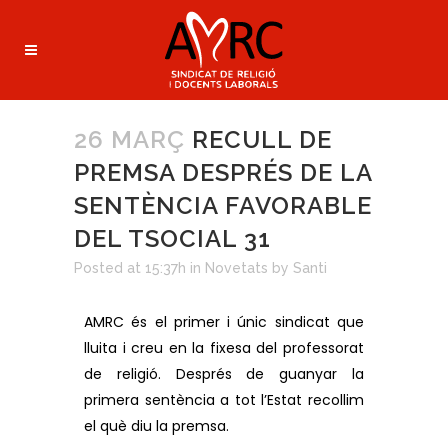
26 MARÇ
RECULL DE
PREMSA DESPRÉS DE LA
SENTÈNCIA FAVORABLE
DEL TSOCIAL 31
Posted at 15:37h
in
Novetats
by
Santi
AMRC és el primer i únic sindicat que
lluita i creu en la fixesa del professorat
de religió. Després de guanyar la
primera sentència a tot l’Estat recollim
el què diu la premsa.