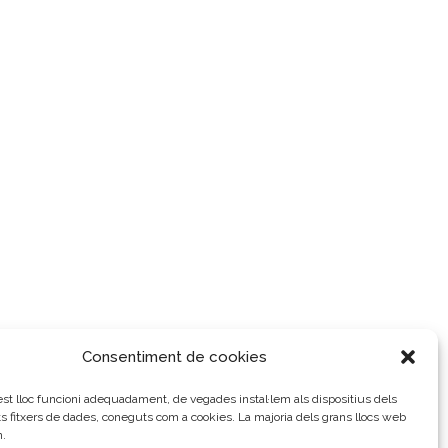
Consentiment de cookies
t lloc funcioni adequadament, de vegades instal·lem als dispositius dels
ts fitxers de dades, coneguts com a cookies. La majoria dels grans llocs web
n.