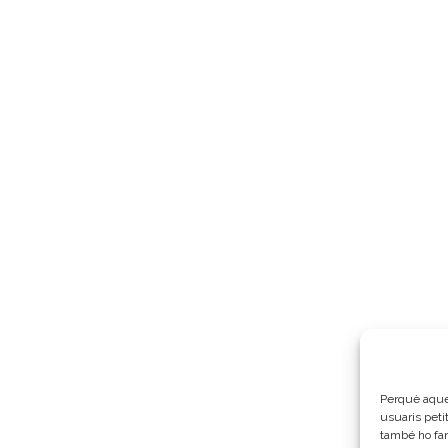
Perquè aques
usuaris peti
també ho fa