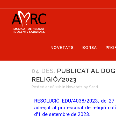
NOVETATS
BORSA
PRO
04 DES.
PUBLICAT AL DOG
RELIGIÓ/2023
Posted at 08:12h
in
Novetats
by
Santi
RESOLUCIÓ EDU/4038/2023, de 27 de 
adreçat al professorat de religió c
d’1 de setembre de 2023.