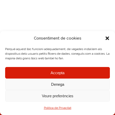
Consentiment de cookies
Perquè aquest lloc funcioni adequadament, de vegades instal·lem als
dispositius dels usuaris petits fitxers de dades, coneguts com a cookies. La
majoria dels grans llocs web també ho fan.
Accepta
Denega
Veure preferències
AMRC Copyright © 2026.
Avís legal
|
Política de Cookies
|
Diseño Web
Política de Privacitat