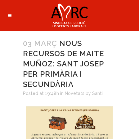
03 MARÇ
NOUS
RECURSOS DE MAITE
MUÑOZ: SANT JOSEP
PER PRIMÀRIA I
SECUNDÀRIA
Posted at 19:48h
in
Novetats
by
Santi