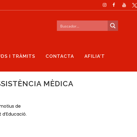
UDS I TRÀMITS
CONTACTA
AFILIA’T
SSISTÈNCIA MÈDICA
 motius de
t d’Educació.