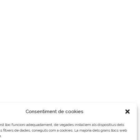
Consentiment de cookies
t lloc funcioni adequadament, de vegades instal·lem als dispositius dels
ts fitxers de dades, coneguts com a cookies. La majoria dels grans llocs web
n.