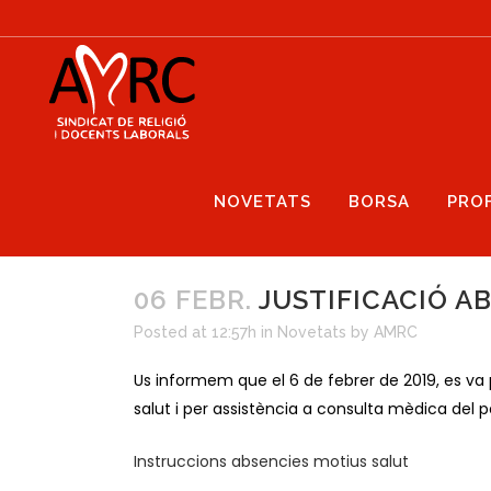
NOVETATS
BORSA
PRO
06 FEBR.
JUSTIFICACIÓ AB
Posted at 12:57h
in
Novetats
by
AMRC
Us informem que el 6 de febrer de 2019, es va p
salut i per assistència a consulta mèdica del 
Instruccions absencies motius salut