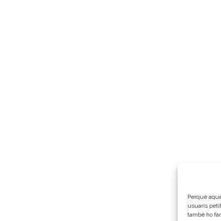
Perquè aques
usuaris peti
també ho fa