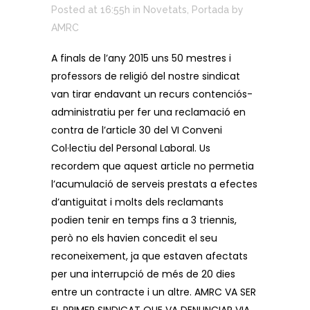
Posted at 16:55h
in
Novetats
,
Portada
by
AMRC
A finals de l’any 2015 uns 50 mestres i
professors de religió del nostre sindicat
van tirar endavant un recurs contenciós-
administratiu per fer una reclamació en
contra de l’article 30 del VI Conveni
Col·lectiu del Personal Laboral. Us
recordem que aquest article no permetia
l’acumulació de serveis prestats a efectes
d’antiguitat i molts dels reclamants
podien tenir en temps fins a 3 triennis,
però no els havien concedit el seu
reconeixement, ja que estaven afectats
per una interrupció de més de 20 dies
entre un contracte i un altre.
AMRC VA SER
EL PRIMER SINDICAT QUE VA DENUNCIAR VIA