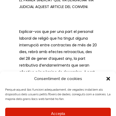
JUDICIAL AQUEST ARTICLE DEL CONVENI.
Explicar-vos que per una part el personal
laboral de religió que ha tingut alguna
interrupció entre contractes de més de 20
dies, rebrà amb efectes retroactius, des
del 28 de gener d’aquest any, la part
retributiva d’endarreriments que seran
efectius a la nòmina de desembre. A part
d’això,
NOMÉS AQUEST GRUP DE
Consentiment de cookies
PROFESSORS DE RELIGIÓ QUE VAN
Perquè aquest lloc funcioni adequadament, de vegades instal·lem als
INTERPOSAR LA DEMANDA AMB NOSALTRES,
dispositius dels usuaris petits fitxers de dades, coneguts com a cookies. La
COBRARAN AMB EFECTES RETROACTIUS
majoria dels grans llocs web també ho fan.
ANTERIORS AL GENER DE 2020!!! Gràcies a
AMRC!!!
Accepta