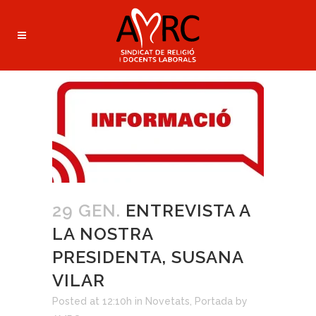
29 GEN.
ENTREVISTA A
LA NOSTRA
PRESIDENTA, SUSANA
VILAR
Posted at 12:10h
in
Novetats
,
Portada
by