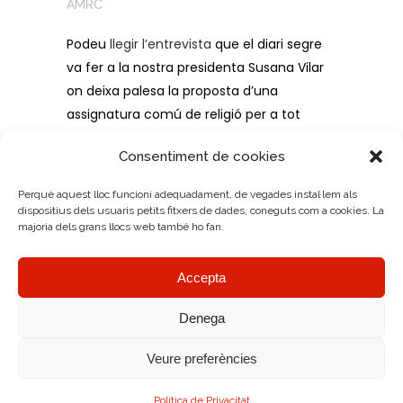
AMRC
Podeu
llegir l’entrevista
que el diari segre
va fer a la nostra presidenta Susana Vilar
on deixa palesa la proposta d’una
assignatura comú de religió per a tot
l’alumnat.
Consentiment de cookies
Perquè aquest lloc funcioni adequadament, de vegades instal·lem als
dispositius dels usuaris petits fitxers de dades, coneguts com a cookies. La
majoria dels grans llocs web també ho fan.
Accepta
Denega
Veure preferències
AMRC Copyright © 2026.
Avís legal
|
Política de Cookies
|
Diseño Web
Política de Privacitat