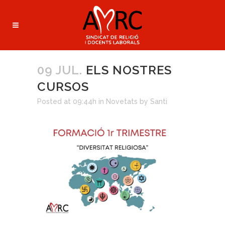
09 JUL.
ELS NOSTRES
CURSOS
Posted at 09:44h
in
Novetats
by
Santi