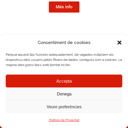
Més info
Consentiment de cookies
Perquè aquest lloc funcioni adequadament, de vegades instal·lem als
dispositius dels usuaris petits fitxers de dades, coneguts com a cookies. La
majoria dels grans llocs web també ho fan.
Accepta
Denega
Veure preferències
AMRC Copyright © 2026.
Avís legal
|
Política de Cookies
|
Diseño Web
Política de Privacitat