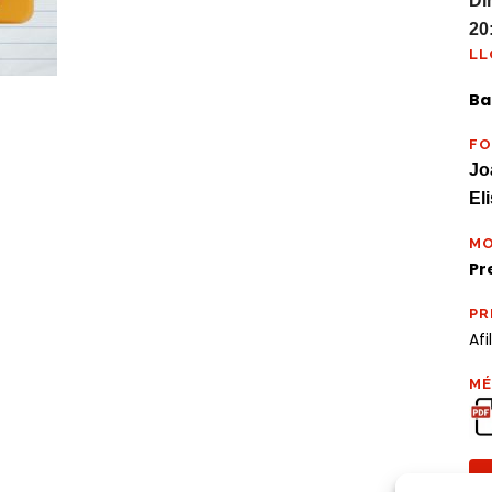
Di
20
LL
Ba
F
Jo
El
MO
Pr
PR
Afi
MÉ