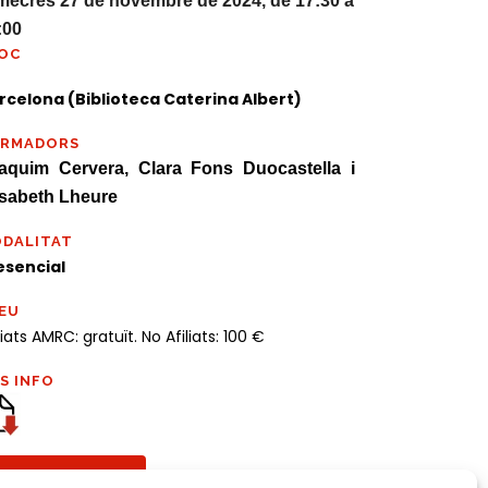
mecres 27 de novembre de 2024, de 17:30 a
:00
OC
rcelona (Biblioteca Caterina Albert)
ORMADORS
aquim Cervera, Clara Fons Duocastella i
isabeth Lheure
DALITAT
esencial
EU
liats AMRC: gratuït. No Afiliats: 100 €
S INFO
CURS TANCAT