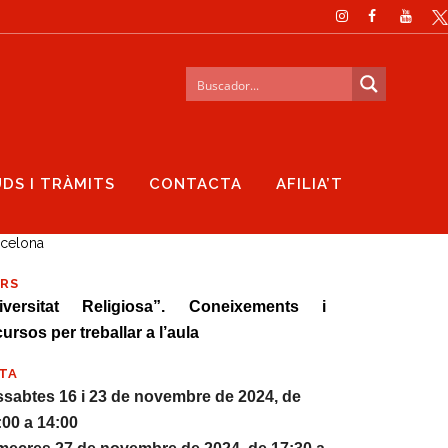
UDS I TRÀMITS
CONTACTA
AFILIA’T
TEGORY
rcelona
RS
iversitat Religiosa”. Coneixements i
cursos per treballar a l’aula
TA
ssabtes 16 i 23 de novembre de 2024, de
:00 a 14:00