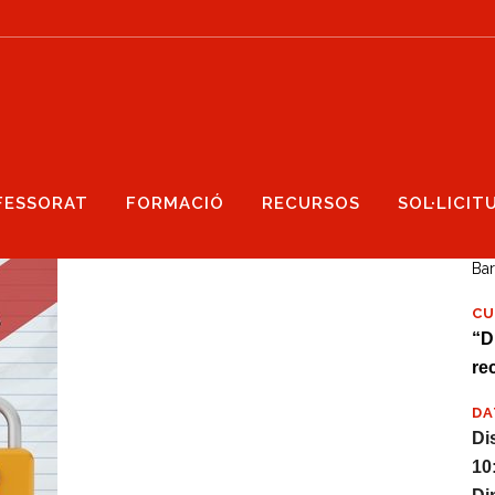
FESSORAT
FORMACIÓ
RECURSOS
SOL·LICIT
CA
Ba
CU
“D
re
DA
Di
10