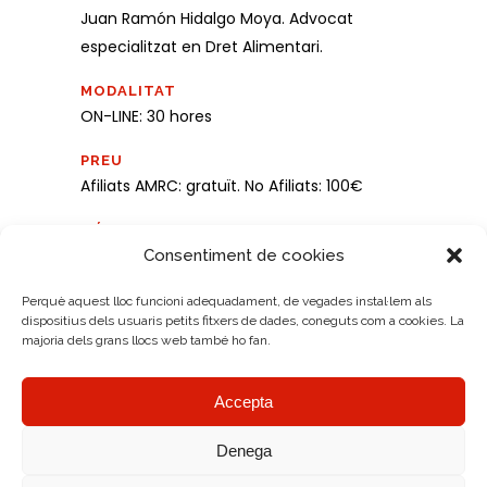
Juan Ramón Hidalgo Moya. Advocat
especialitzat en Dret Alimentari.
MODALITAT
ON-LINE: 30 hores
PREU
Afiliats AMRC: gratuït. No Afiliats: 100€
MÉS INFO
Consentiment de cookies
Perquè aquest lloc funcioni adequadament, de vegades instal·lem als
CURS TANCAT
dispositius dels usuaris petits fitxers de dades, coneguts com a cookies. La
majoria dels grans llocs web també ho fan.
Accepta
Denega