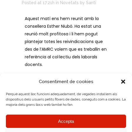
Posted at 17:21h
in
Novetats
by
Santi
Aquest matí ens hem reunit amb la
consellera Esther Niubó. Ha estat una
reunió molt profitosa i li hem pogut
plantejar totes les reivindicacions que
des de l’AMRC volem que es treballin en
referència al col·lectiu dels laborals
docents.
També ens hem reunit amb el director
Consentiment de cookies
general del departament amb qui hem
tractat amb més profunditat els temes
Perquè aquest lloc funcioni adequadament, de vegades instal·lem als
dispositius dels usuaris petits fitxers de dades, coneguts com a cookies. La
parlats previament amb la consellera i
majoria dels grans llocs web també ho fan.
que considerem de gran importància i
que cal resoldre ben aviat.
Accepta
Reivindicacions