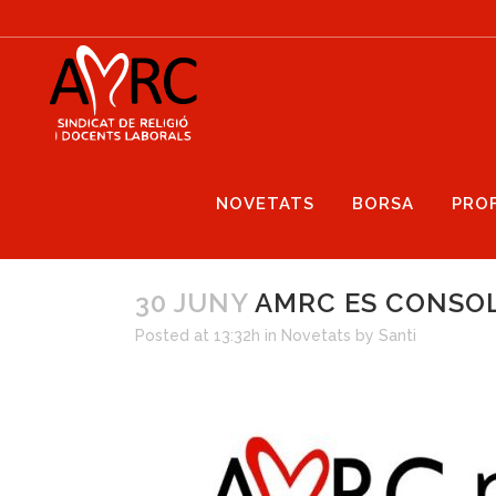
NOVETATS
BORSA
PRO
30 JUNY
AMRC ES CONSOL
Posted at 13:32h
in
Novetats
by
Santi