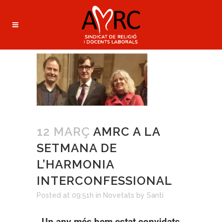
12 MARÇ
AMRC A LA
SETMANA DE
L’HARMONIA
INTERCONFESSIONAL
Posted at 09:51h
in
Novetats
by
Santi
Un any més hem estat convidats