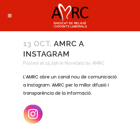
13 OCT.
AMRC A
INSTAGRAM
Posted at 15:29h
in
Novetats
by
AMRC
L’AMRC obre un canal nou de comunicació
a Instagram. AMRC per la millor difusió i
transparència de la informació.