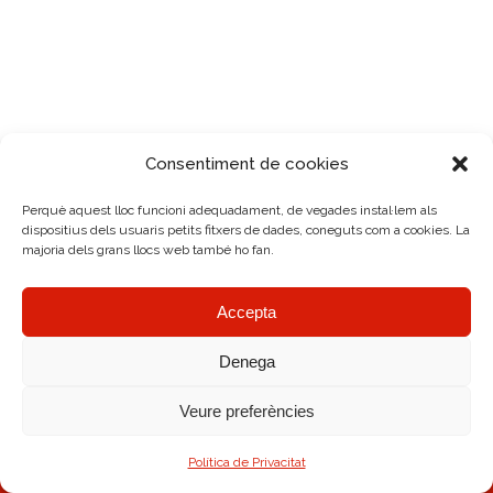
Consentiment de cookies
Perquè aquest lloc funcioni adequadament, de vegades instal·lem als
dispositius dels usuaris petits fitxers de dades, coneguts com a cookies. La
majoria dels grans llocs web també ho fan.
Accepta
Denega
Veure preferències
AMRC Copyright © 2026.
Avís legal
|
Política de Cookies
|
Diseño Web
Política de Privacitat