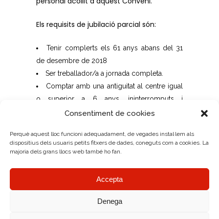
personal acollit a aquest Conveni.
Els requisits de jubilació parcial són:
Tenir complerts els 61 anys abans del 31
de desembre de 2018
Ser treballador/a a jornada completa.
Comptar amb una antiguitat al centre igual
o superior a 6 anys, ininterromputs i
immediatament anteriors a la data de
Consentiment de cookies
sol·licitud.
Perquè aquest lloc funcioni adequadament, de vegades instal·lem als
Tenir un mínim de 30 anys cotitzats.
dispositius dels usuaris petits fitxers de dades, coneguts com a cookies. La
Voler reduir la jornada de treball entre un
majoria dels grans llocs web també ho fan.
mínim del 25% i un màxim del 75%, o d’un
85% pels supòsits en què el treballador/a de
Accepta
relleu sigui contractat a jornada completa i
per temps indefinit.
Denega